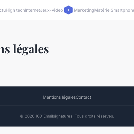
ctu
High tech
Internet
Jeux-video
Marketing
Matériel
Smartphon
s légales
Mentions légales
Contact
© 2026 1001Emailsignatures. Tous droits réservés.